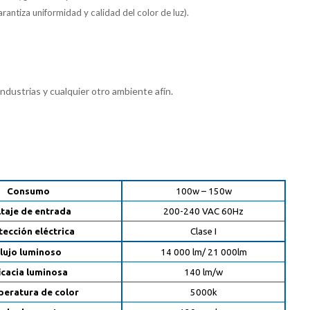
arantiza uniformidad y calidad del color de luz).
industrias y cualquier otro ambiente afín.
Consumo
100w – 150w
taje de entrada
200-240 VAC 60Hz
tección eléctrica
Clase I
lujo luminoso
14 000 lm/ 21 000lm
icacia luminosa
140 lm/w
eratura de color
5000k