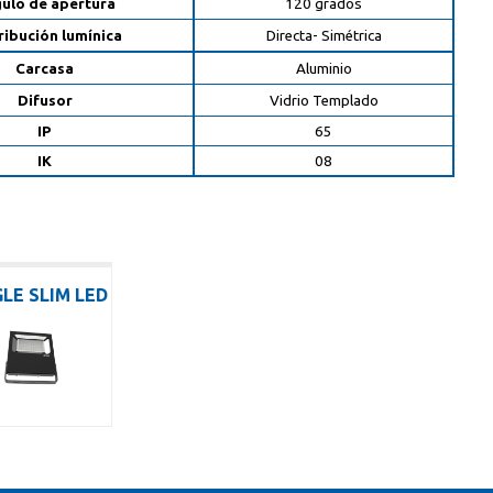
ulo de apertura
120 grados
ribución lumínica
Directa- Simétrica
Carcasa
Aluminio
Difusor
Vidrio Templado
IP
65
IK
08
LE SLIM LED