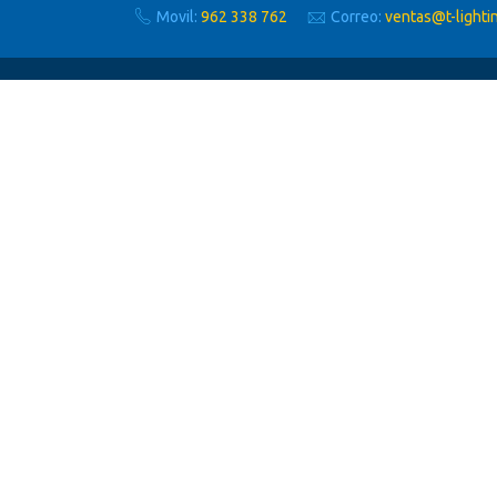
Movil:
962 338 762
Correo:
ventas@t-lighti