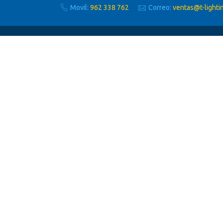
Movil:
962 338 762
Correo:
ventas@t-lighti