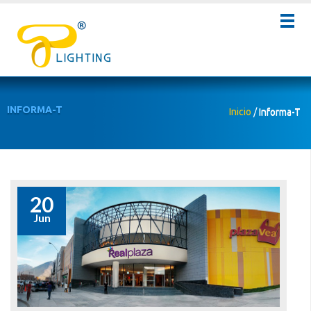
INFORMA-T
Inicio
/
Informa-T
20
Jun