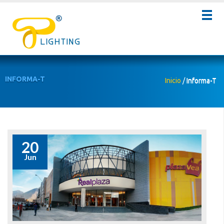
INFORMA-T
Inicio
/
Informa-T
20
Jun