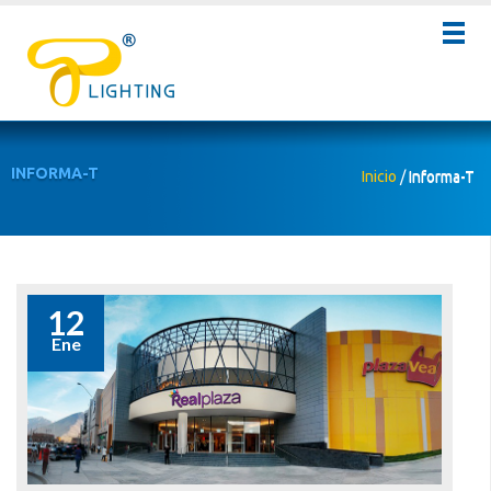
INFORMA-T
Inicio
/
Informa-T
12
Ene